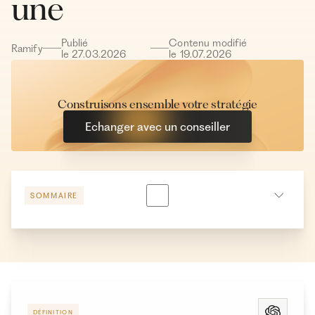
une
Publié
Contenu modifié
Ramify
le
27
.
03
.
2026
le
19
.
07
.
2026
Construisons ensemble votre stratégie
Echanger avec un conseiller
SOMMAIRE
Comprendre les différents types de holdings et leurs
structures
Pourquoi créer une société holding patrimoniale ?
Comment fonctionne une holding patrimoniale ?
DÉFINITION