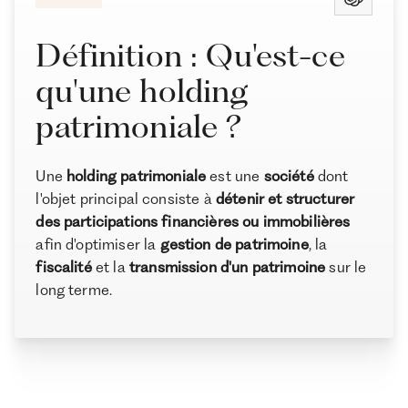
Comment créer une holding patrimoniale ?
Quels actifs peut détenir une holding patrimoniale ?
Définition : Qu'est-ce
Quelle fiscalité et taxation pour une holding
qu'une holding
patrimoniale ?
patrimoniale ?
Quelle structure juridique pour une holding
patrimoniale ?
À propos de Ramify
Une
holding patrimoniale
est une
société
dont
Quels sont les coûts, limites et alternatives à la
Ramify est l’alternative digitale à la banque privée.
l'objet principal consiste à
détenir et structurer
holding patrimoniale ?
Pour une clientèle exigeante, nous combinons
des participations financières ou immobilières
Comment dissoudre ou restructurer une holding
expertise patrimoniale, technologie et sélection
afin d'optimiser la
gestion de patrimoine
, la
rigoureuse des meilleurs produits du marché, dans
patrimoniale ?
fiscalité
et la
transmission d'un patrimoine
sur le
une logique de performance à long terme.
Questions fréquentes sur la holding patrimoniale
long terme.