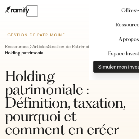
Offres
Ressourc
GESTION DE PATRIMOINE
A propos
Ressources
Articles
Gestion de Patrimoine
Holding patrimoniale : Définition, taxation, pourquoi et comment en créer une
Espace Invest
Simuler mon inve
Holding
patrimoniale :
Définition, taxation,
pourquoi et
comment en créer