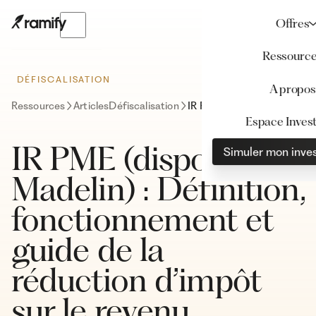
Offres
Ressourc
DÉFISCALISATION
A propos
Ressources
Articles
Défiscalisation
IR PME (dispositif Madelin) : Définition, fonctionnement et guide de la réduction d’impôt sur le revenu
Espace Invest
IR PME (dispositif
Simuler mon inve
Madelin) : Définition,
fonctionnement et
guide de la
réduction d’impôt
sur le revenu