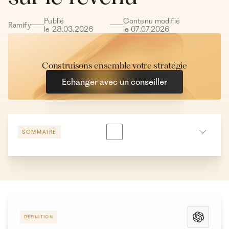
Publié
Contenu modifié
Ramify
le
28
.
03
.
2026
le
07
.
07
.
2026
Construisons ensemble votre stratégie
Echanger avec un conseiller
SOMMAIRE
Quelles sont les conditions pour bénéficier de l’IR-
PME en 2026 ?
Quels sont les taux et plafonds de l’IR-PME en 2026
?
DÉFINITION
Quelles entreprises sont éligibles au dispositif IR-PME