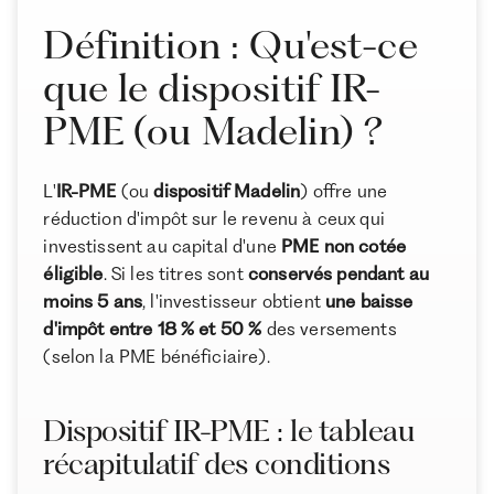
?
Définition : Qu'est-ce
IR-PME : les entreprises qui ouvrent droit à un taux
que le dispositif IR-
majoré (ESUS/SFS, JEI, JEIR, JEII, holding)
Peut-on encore bénéficier du dispositif IR-PME en
PME (ou Madelin) ?
investissant dans des FIP ou FCPI en 2026 ?
Comment calculer la réduction IR-PME ?
À propos de Ramify
L'
IR-PME
(ou
dispositif Madelin
) offre une
Comment déclarer un investissement IR-PME ?
Ramify est l’alternative digitale à la banque privée.
réduction d'impôt sur le revenu à ceux qui
Pour une clientèle exigeante, nous combinons
investissent au capital d'une
PME non cotée
Nos conseils avant d’investir pour profiter de la
expertise patrimoniale, technologie et sélection
éligible
. Si les titres sont
conservés pendant au
réduction d’impôt IR-PME
rigoureuse des meilleurs produits du marché, dans
moins 5 ans
, l'investisseur obtient
une baisse
une logique de performance à long terme.
FAQ
d'impôt entre 18 % et 50 %
des versements
(selon la PME bénéficiaire).
Dispositif IR-PME : le tableau
récapitulatif des conditions