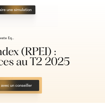
aire une simulation
Ramify Private Equity Index (RPEI) : Analyse des performances au T2 2025
ndex (RPEI) :
ces au T2 2025
avec un conseiller