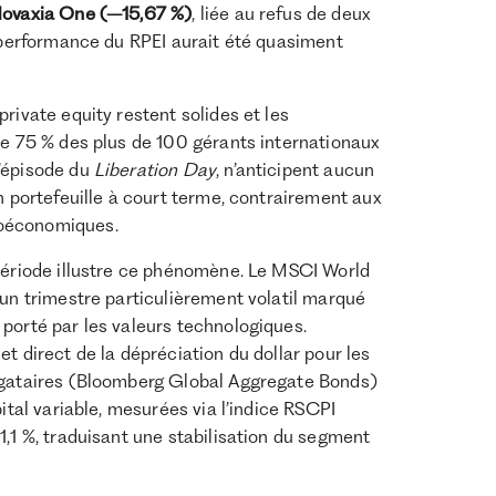
 Novaxia One (–15,67 %)
, liée au refus de deux
a performance du RPEI aurait été quasiment
rivate equity restent solides et les
de 75 % des plus de 100 gérants internationaux
l’épisode du
Liberation Day
, n’anticipent aucun
n portefeuille à court terme, contrairement aux
roéconomiques.
 période illustre ce phénomène. Le MSCI World
 un trimestre particulièrement volatil marqué
porté par les valeurs technologiques.
t direct de la dépréciation du dollar pour les
ligataires (Bloomberg Global Aggregate Bonds)
ital variable, mesurées via l’indice RSCPI
,1 %, traduisant une stabilisation du segment