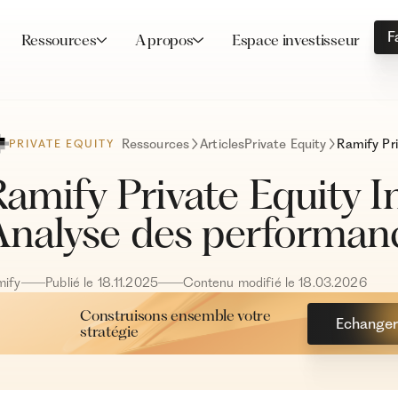
F
Ressources
A propos
Espace investisseur
Ressources
Articles
Private Equity
PRIVATE EQUITY
amify Private Equity I
Analyse des performan
mify
Publié le
18
.
11
.
2025
Contenu modifié le
18
.
03
.
2026
Construisons ensemble votre
Echanger 
stratégie