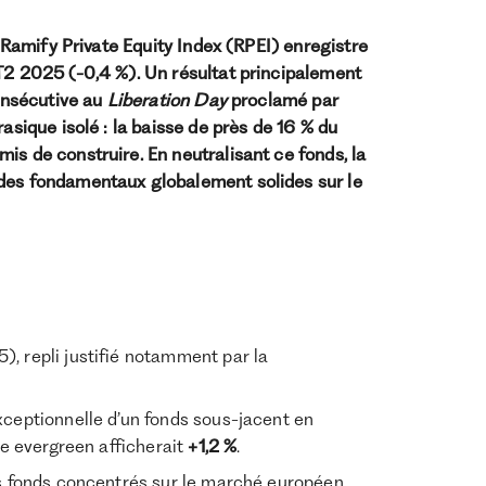
e Ramify Private Equity Index (RPEI) enregistre
 T2 2025 (-0,4 %). Un résultat principalement
consécutive au
Liberation Day
proclamé par
asique isolé : la baisse de près de 16 % du
is de construire. En neutralisant ce fonds, la
 des fondamentaux globalement solides sur le
), repli justifié notamment par la
exceptionnelle d’un fonds sous-jacent en
ce evergreen afficherait
+1,2 %
.
es fonds concentrés sur le marché européen.