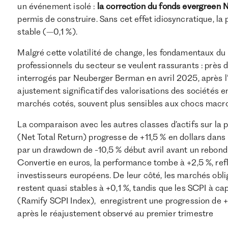
un événement isolé :
la correction du fonds evergreen
permis de construire. Sans cet effet idiosyncratique, l
stable (–0,1 %).
Malgré cette volatilité de change, les fondamentaux du p
professionnels du secteur se veulent rassurants : près 
interrogés par Neuberger Berman en avril 2025, après 
ajustement significatif des valorisations des sociétés e
marchés cotés, souvent plus sensibles aux chocs mac
La comparaison avec les autres classes d’actifs sur la
(Net Total Return) progresse de +11,5 % en dollars dans
par un drawdown de -10,5 % début avril avant un rebond 
Convertie en euros, la performance tombe à +2,5 %, refle
investisseurs européens. De leur côté, les marchés ob
restent quasi stables à +0,1 %, tandis que les SCPI à cap
(Ramify SCPI Index), enregistrent une progression de +1
après le réajustement observé au premier trimestre