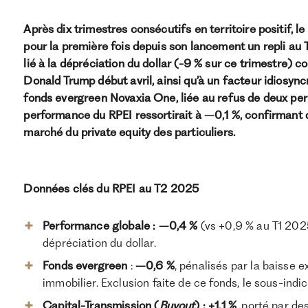
Après dix trimestres consécutifs en territoire positif, l
pour la première fois depuis son lancement un repli au
lié à la dépréciation du dollar (-9 % sur ce trimestre) 
Donald Trump début avril, ainsi qu’à un facteur idiosyncr
fonds evergreen Novaxia One, liée au refus de deux perm
performance du RPEI ressortirait à –0,1 %, confirmant
marché du private equity des particuliers.
Données clés du RPEI au T2 2025
Performance globale :
–0,4 %
(vs +0,9 % au T1 2025
dépréciation du dollar.
Fonds evergreen
:
–0,6 %
, pénalisés par la baisse 
immobilier. Exclusion faite de ce fonds, le sous-indi
Capital-Transmission (
Buyout
) : +1,1 %
, porté par d