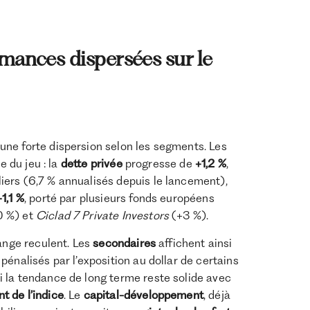
mances dispersées sur le
ne forte dispersion selon les segments. Les
e du jeu : la
dette privée
progresse de
+1,2 %
,
ers (6,7 % annualisés depuis le lancement),
+1,1 %
, porté par plusieurs fonds européens
0 %) et
Ciclad 7 Private Investors
(+3 %).
hange reculent. Les
secondaires
affichent ainsi
énalisés par l’exposition au dollar de certains
 la tendance de long terme reste solide avec
 de l’indice
. Le
capital-développement
, déjà