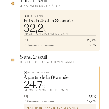
4 ans, 1ᵉʳ seuil
LE PFL PASSE DE 35 % À 15 %
02
4 À 8 ANS
Entre la 4ᵉ et la 8ᵉ année
32,2
%
IMPOSITION GLOBALE DU GAIN
PFL
15,0 %
Prélèvements sociaux
17,2 %
8 ans, 2ᵉ seuil
TAUX LE PLUS BAS, ABATTEMENT ANNUEL
03
PLUS DE 8 ANS
À partir de la 8ᵉ année
24,7
%
IMPOSITION GLOBALE DU GAIN
PFL
7,5 %
Prélèvements sociaux
17,2 %
ABATTEMENT ANNUEL SUR LES GAINS