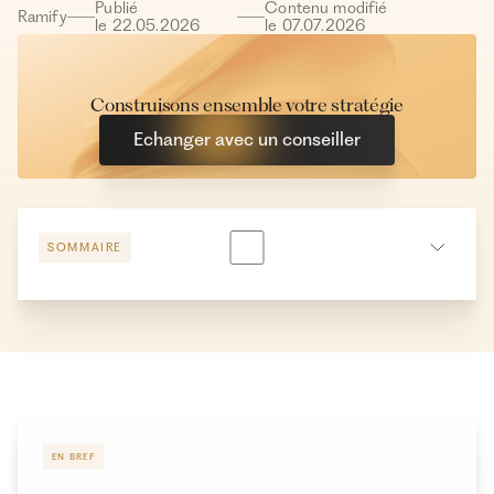
Publié
Contenu modifié
Ramify
le
22
.
05
.
2026
le
07
.
07
.
2026
Construisons ensemble votre stratégie
Echanger avec un conseiller
SOMMAIRE
Y a-t-il un plafond pour une assurance vie ?
Quel est le plafond imposable pour une assurance-vie
en cas de retrait ?
Plafond d’assurance-vie à 150 000 euros : comment
fonctionne ce seuil ?
EN BREF
Plafond assurance vie avant 70 ans