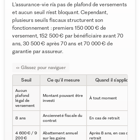
L’assurance-vie n’a pas de plafond de versements
Plafond assurance vie après 70 ans
et aucun seuil n’est bloquant. Cependant,
Limites du traitement hors succession de l’assurance-
plusieurs seuils fiscaux structurent son
vie
fonctionnement : premiers 150 000 € de
Plafond garantie assurance vie : que couvre le FGAP ?
versement, 152 500 € par bénéficiaire avant 70
À propos de Ramify
ans, 30 500 € après 70 ans et 70 000 € de
Quelles dates compliquent la lecture des “plafonds”
garantie par assureur.
Ramify est l’alternative digitale à la banque privée.
en assurance-vie ?
Pour une clientèle exigeante, nous combinons
Faut-il ouvrir plusieurs assurances-vie ?
expertise patrimoniale, technologie et sélection
rigoureuse des meilleurs produits du marché, dans
FAQ
une logique de performance à long terme.
Seuil
Ce qu’il mesure
Quand il s’applique
Aucun
plafond
Montant pouvant être
À tout moment
légal de
investi
versement
Ancienneté fiscale du
8 ans
En cas de retrait
contrat
4 600 € / 9
Abattement annuel
Après 8 ans, en cas de
200 €
sur les gains
retrait