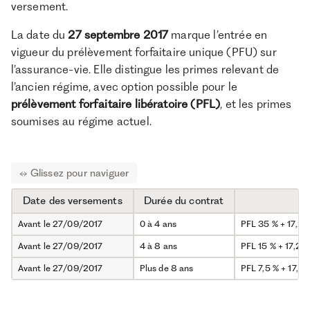
versement.
La date du
27 septembre 2017
marque l’entrée en
vigueur du prélèvement forfaitaire unique (PFU) sur
l’assurance-vie. Elle distingue les primes relevant de
l’ancien régime, avec option possible pour le
prélèvement forfaitaire libératoire (PFL)
, et les primes
soumises au régime actuel.
Date des versements
Durée du contrat
Fi
Avant le 27/09/2017
0 à 4 ans
PFL 35 % + 17,2 
Avant le 27/09/2017
4 à 8 ans
PFL 15 % + 17,2 
Avant le 27/09/2017
Plus de 8 ans
PFL 7,5 % + 17,2