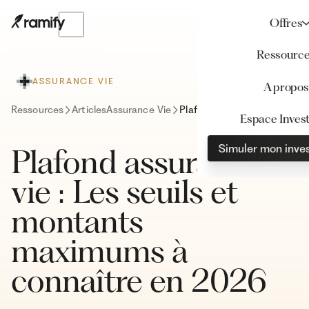
Offres
Ressourc
ASSURANCE VIE
A propos
Ressources
Articles
Assurance Vie
Plafond assurance-vie : Les seuils et montants maximums à connaître en 2026
Espace Invest
Simuler mon inve
Plafond assurance-
vie : Les seuils et
montants
maximums à
connaître en 2026