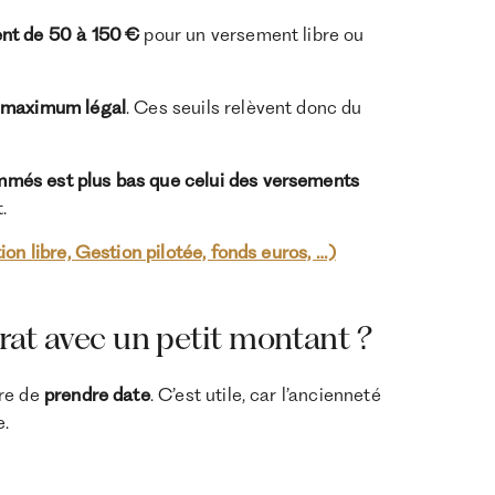
ent de 50 à 150 €
pour un versement libre ou
i maximum légal
. Ces seuils relèvent donc du
més est plus bas que celui des versements
.
n libre, Gestion pilotée, fonds euros, …)
trat avec un petit montant ?
tre de
prendre date
. C’est utile, car l’ancienneté
e.