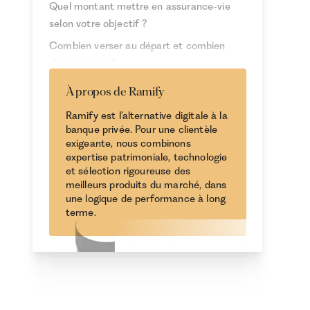
Quel montant mettre en assurance-vie
selon votre objectif ?
Combien verser au départ et combien
chaque mois ?
Comment tenir compte des seuils
À propos de Ramify
fiscaux de l'assurance-vie ?
Ramify est l’alternative digitale à la
Quand arrêter de verser sur
banque privée. Pour une clientèle
exigeante, nous combinons
l’assurance-vie et utiliser une autre
expertise patrimoniale, technologie
enveloppe ?
et sélection rigoureuse des
Quelles erreurs éviter quand on décide
meilleurs produits du marché, dans
une logique de performance à long
combien placer en assurance-vie ?
terme.
FAQ