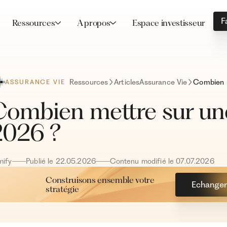
F
Ressources
A propos
Espace investisseur
Ressources
Articles
Assurance Vie
ASSURANCE VIE
ombien mettre sur un
2026 ?
mify
Publié le
22
.
05
.
2026
Contenu modifié le
07
.
07
.
2026
Construisons ensemble votre
Echanger 
stratégie