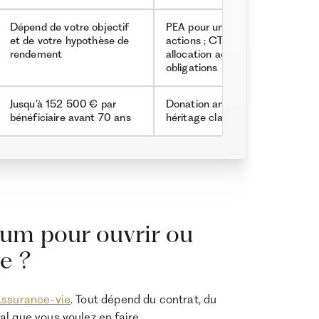
Dépend de votre objectif
PEA pour une allocation
et de votre hypothèse de
actions ; CTO pour une
rendement
allocation actions et
obligations
Jusqu’à 152 500 € par
Donation anticipée,
bénéficiaire avant 70 ans
héritage classique
um pour ouvrir ou
e ?
assurance-vie
. Tout dépend du contrat, du
l que vous voulez en faire.