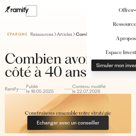
Offres
Ressourc
Ressources
Articles
Combien avoir de côté à 40 ans ?
ÉPARGNE
A propos
Espace Invest
Combien avoir de
Simuler mon inve
côté à 40 ans ?
Publié
Contenu modifié
Ramify
le
16
.
05
.
2025
le
22
.
07
.
2026
Construisons ensemble votre stratégie
Echanger avec un conseiller