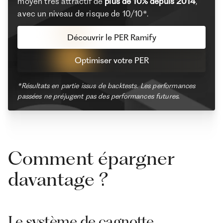
moyen très attractif de
plus de 10% depuis 2014
,
avec un niveau de risque de 10/10*.
Découvrir le PER Ramify
Optimiser votre PER
*Résultats en partie issus de backtests. Les performances
passées ne préjugent pas des performances futures.
Comment épargner
davantage ?
Le système de cagnotte