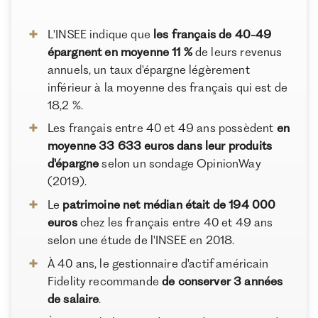
Conclusion : combien avoir de côté à 40 ans ?
Pour une clientèle exigeante, nous combinons
expertise patrimoniale, technologie et sélection
L'INSEE indique que
les français de 40-49
rigoureuse des meilleurs produits du marché, dans
épargnent en moyenne 11 %
de leurs revenus
une logique de performance à long terme.
annuels, un taux d'épargne légèrement
inférieur à la moyenne des français qui est de
18,2 %.
Les français entre 40 et 49 ans possèdent
en
moyenne 33 633 euros dans leur produits
d'épargne
selon un sondage OpinionWay
(2019).
Le
patrimoine net médian était de 194 000
euros
chez les français entre 40 et 49 ans
selon une étude de l'INSEE en 2018.
À 40 ans, le gestionnaire d'actif américain
Fidelity recommande
de conserver 3 années
de salaire
.