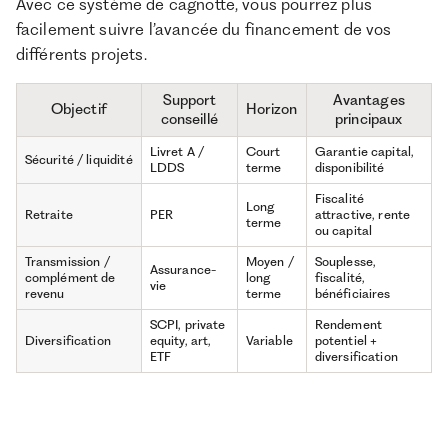
Avec ce système de cagnotte, vous pourrez plus
facilement suivre l’avancée du financement de vos
différents projets.
Support
Avantages
Objectif
Horizon
conseillé
principaux
Livret A /
Court
Garantie capital,
Sécurité / liquidité
LDDS
terme
disponibilité
Fiscalité
Long
Retraite
PER
attractive, rente
terme
ou capital
Transmission /
Moyen /
Souplesse,
Assurance-
complément de
long
fiscalité,
vie
revenu
terme
bénéficiaires
SCPI, private
Rendement
Diversification
equity, art,
Variable
potentiel +
ETF
diversification