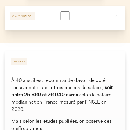
SOMMAIRE
Les statistiques de l’épargne des Français
Vu de l’étranger : combien avoir de côté à 40 ans ?
Adapter les recommandations d’épargne à sa
situation
EN BREF
Comment épargner davantage ?
Pourquoi est-il crucial d’optimiser ses placements ?
À 40 ans, il est recommandé d'avoir de côté
l'équivalent d'une à trois années de salaire,
soit
Comment construire sa stratégie d’investissement à
entre 25 360 et 76 040 euros
selon le salaire
40 ans ?
médian net en France mesuré par l'INSEE en
Choisir les bonnes enveloppes pour investir à 40 ans
2023.
Les critères de sélection des meilleurs produits
À propos de Ramify
Mais selon les études publiées, on observe des
d’épargne
chiffres variés :
Ramify est l’alternative digitale à la banque privée.