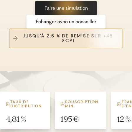
Faire une simulation
Échanger avec un conseiller
JUSQU'À 2,5 % DE REMISE SUR +45
SCPI
TAUX DE
SOUSCRIPTION
FRAI
DISTRIBUTION
MIN.
D'E
4,81 %
195 €
12 %