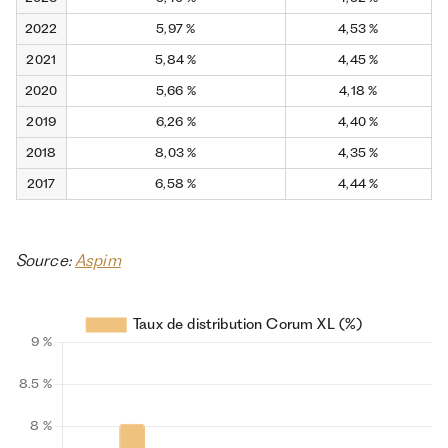
2022
5,97 %
4,53 %
2021
5,84 %
4,45 %
2020
5,66 %
4,18 %
2019
6,26 %
4,40 %
2018
8,03 %
4,35 %
2017
6,58 %
4,44 %
Source:
Aspim