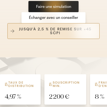
Faire une simulation
Échanger avec un conseiller
JUSQU'À 2,5 % DE REMISE SUR +45
SCPI
TAUX DE
SOUSCRIPTION
FRAI
DISTRIBUTION
MIN.
D'E
4,97 %
2 200 €
8 %