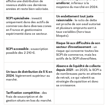
affiche une distribution de
améliorer
, inférieur à la
revenus stable ces dernières
moyenne du marché en 2024.
années et reste bien valorisée.
Un endettement tout juste
SCPI spécialisée
: investit
raisonnable
: le ratio de dette
uniquement dans des actifs de
est proche de son seuil autorisé
commerces dans diverses zones
et plusieurs emprunts sont à
en France et gestionnaire
taux variables (hors taux
expérimenté dans ce secteur.
bloqués).
Risque lié aux difficultés de son
secteur d'investissement
: un
SCPI accessible
: souscription
risque qui concerne toutes les
possible dès 2 210 €.
SCPI de commerce, mais les
actifs de la SCPI diversifiées.
Absence de liquidité de collecte
depuis 2021
: en 2025, la SCPI a
Un taux de distribution de 5 % en
de nombreuses parts en attente
2024
, légèrement supérieur au
de retrait, ce qui ralentit sa
marché.
stratégie d'acquisition et donc
sa croissance.
Tarification compétitive
: des
frais de souscription et de
gestion situés en bas du marché.