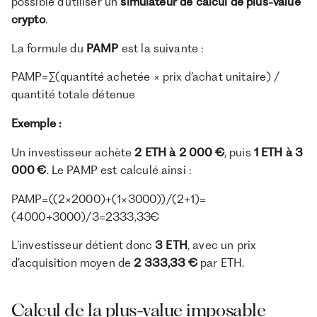
possible d’utiliser un
simulateur de calcul de plus-value
crypto
.
La formule du
PAMP
est la suivante :
PAMP=∑(quantité achetée × prix d’achat unitaire) /
quantité totale détenue
Exemple :
Un investisseur achète
2 ETH à 2 000 €
, puis
1 ETH à 3
000 €
. Le PAMP est calculé ainsi :
PAMP=((2×2000)+(1×3000))/(2+1)=
(4000+3000)/3=2333,33€
L’investisseur détient donc
3 ETH
, avec un prix
d’acquisition moyen de
2 333,33 €
par ETH.
Calcul de la plus-value imposable