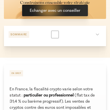
Construisons ensemble votre stratégie
Echanger avec un conseiller
SOMMAIRE
Simulateur pour le calcul des plus-values et impôts
sur vos crypto monnaies
Comment sont imposées les cryptomonnaies en
2026 ? (Régimes fiscaux et calcul de l’impôt crypto)
EN BREF
Quelles sont les opérations cryptos imposables ?
Déclaration des cryptomonnaies aux impôts : quelles
En France, la fiscalité crypto varie selon votre
obligations en 2026 ?
statut :
particulier ou professionnel
(flat tax de
Moins-values, exonérations et cas particuliers des
31,4 % ou barème progressif). Les ventes de
cryptomonnaies
cryptos contre des euros sont imposables et