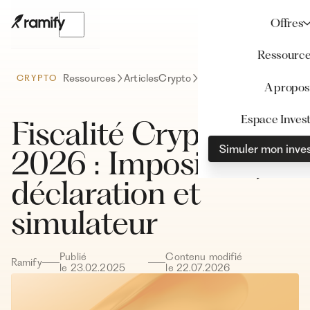
Offres
Ressourc
Ressources
Articles
Crypto
Fiscalité Crypto en 2026 : Imposition, déclaration et simulateur
CRYPTO
A propos
Espace Invest
Fiscalité Crypto en
Simuler mon inve
2026 : Imposition,
déclaration et
simulateur
Publié
Contenu modifié
Ramify
le
23
.
02
.
2025
le
22
.
07
.
2026