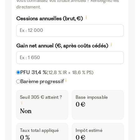
Vous connaissez vos
totaux annuels
? Renseignez‑les
directement.
i
Cessions annuelles (brut, €)
i
Gain net annuel (€, après coûts cédés)
PFU 31,4 %
(12,8 % IR + 18,6 % PS)
i
Barème progressif
Seuil 305 € atteint ?
Base imposable
i
0 €
Non
Taux total appliqué
Impôt estimé
0 %
0 €