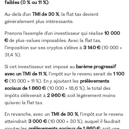
faibles (0 % ou 11 %)
.
Au-delà d’un
TMI de 30 %
, la flat tax devient
généralement plus intéressante.
Prenons l’exemple d’un investisseur qui réalise
10 000
€
de plus-values imposables. Avec la flat tax,
l’imposition sur ses cryptos s’élève à
3 140 €
(10 000 ×
31,4 %).
Si cet investisseur est imposé au
barème progressif
avec un TMI de 11 %
, l’impôt sur le revenu serait de
1 100
€
(10 000 × 11 %). En y ajoutant les
prélèvements
sociaux de 1 860 €
(10 000 × 18,6 %), le total des
impôts s’élèverait à
2 960 €
, soit légèrement moins
qu’avec la flat tax.
En revanche, avec un
TMI de 30 %
, l’impôt sur le revenu
atteindrait
3 000 €
(10 000 × 30 %), auquel il faudrait
ajouter les
prélèvements sociaux de 1 860 €
, soit une