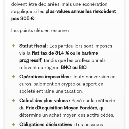
doivent être déclarées, mais une exonération
Imposition des revenus passifs en cryptomonnaies
s’applique si les
plus-values annuelles n’excèdent
(minage, staking, lending, DeFi)
À propos de Ramify
pas 305 €
.
Nouveautés fiscales 2026 et durcissement des
Ramify est l’alternative digitale à la banque privée.
Pour une clientèle exigeante, nous combinons
contrôles
Les points clés en résumé :
expertise patrimoniale, technologie et sélection
Comment optimiser sa fiscalité crypto et réduire ses
rigoureuse des meilleurs produits du marché, dans
impôts ?
Statut fiscal :
Les particuliers sont imposés
une logique de performance à long terme.
via la
flat tax de 31,4 % ou le barème
Conclusion
progressif
, tandis que les professionnels
relèvent du régime
BNC ou BIC
.
Opérations imposables :
Toute conversion en
euros, paiement en crypto ou apport en
société entraîne une taxation.
Calcul des plus-values :
Basé sur la méthode
du
Prix d’Acquisition Moyen Pondéré
, qui
détermine un achat moyen des actifs cédés.
Obligations déclaratives :
Les cessions