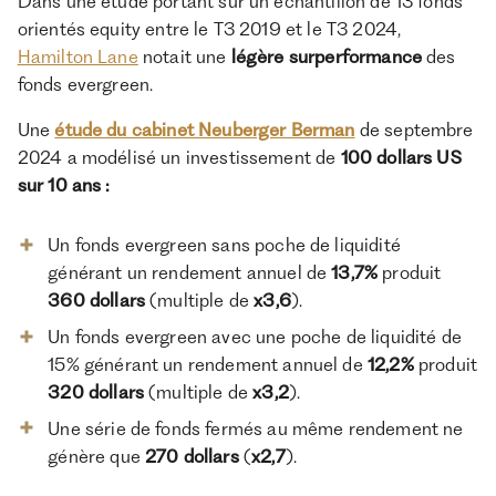
Dans une étude portant sur un échantillon de 13 fonds
orientés equity entre le T3 2019 et le T3 2024,
Hamilton Lane
notait une
légère surperformance
des
fonds evergreen.
Une
étude du cabinet Neuberger Berman
de septembre
2024 a modélisé un investissement de
100 dollars US
sur 10 ans :
Un fonds evergreen sans poche de liquidité
générant un rendement annuel de
13,7%
produit
360 dollars
(multiple de
x3,6
).
Un fonds evergreen avec une poche de liquidité de
15% générant un rendement annuel de
12,2%
produit
320 dollars
(multiple de
x3,2
).
Une série de fonds fermés au même rendement ne
génère que
270 dollars
(
x2,7
).