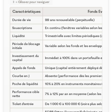
Caractéristiques
Fonds Evergre
Durée de vie
99 ans renouvelable (perpétuelle)
Souscriptions
En continu (fenêtres variables selon les fonds
Liquidité
Trimestrielle avec limites périodiques (selon l
Période de blocage
Variable selon les fonds et les enveloppes
initiale
Investissement du
Immédiat à 100% dans un portefeuille existan
capital
Appels de fonds
Unique (capital entièrement déployé dès la so
Courbe en J
Absente (performance dès les premiers mois)
Poche de liquidité
10% à 20% en instruments monétaires (selon l
Performance cible
7% à 12% par an en moyenne (selon les fonds)
nette
Ticket d'entrée
De 1 000 € à 100 000 € (voire plus selon les 
FCPR (https://www.ramify.fr/private-equity/fc