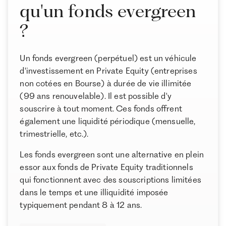
qu'un fonds evergreen
Le marché et les tendances des fonds evergreen en
France et dans le monde
?
Comment choisir les meilleurs fonds evergreen ?
Quels sont les meilleurs fonds evergreen en France ?
Un fonds evergreen (perpétuel) est un véhicule
À propos de Ramify
Conclusion
d'investissement en Private Equity (entreprises
Ramify est l’alternative digitale à la banque privée.
non cotées en Bourse) à durée de vie illimitée
Pour une clientèle exigeante, nous combinons
(99 ans renouvelable). Il est possible d'y
expertise patrimoniale, technologie et sélection
souscrire à tout moment. Ces fonds offrent
rigoureuse des meilleurs produits du marché, dans
également une liquidité périodique (mensuelle,
une logique de performance à long terme.
trimestrielle, etc.).
Les fonds evergreen sont une alternative en plein
essor aux fonds de Private Equity traditionnels
qui fonctionnent avec des souscriptions limitées
dans le temps et une illiquidité imposée
typiquement pendant 8 à 12 ans.