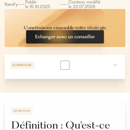
Publié
Contenu modifié
Ramify
le
15
.
10
.
2025
le
22
.
07
.
2026
Construisons ensemble votre stratégie
Echanger avec un conseiller
SOMMAIRE
Fonctionnement et caractéristiques des fonds
evergreen
Les différences entre les fonds evergreen et les
autres fonds
DÉFINITION
Les avantages et les inconvénients des fonds
Définition : Qu'est-ce
evergreen