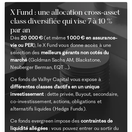
X Fund : une allocation cross-asset
class diversifiée qui vise 7 à 10 %
par an
Dès
20 000 €
(et même
1 000 € en assurance-
vie ou PER
), le X Fund vous donne accès à une
sélection des
meilleurs gérants non cotés du
marché
(Goldman Sachs AM, Blackstone,
Neuberger Berman, EQT …).
Ce fonds de Valhyr Capital vous expose à
différentes classes d'actifs en un unique
investissement
: dette privée, Buyout, secondaire,
co-investissement, actions, obligations et
alternatifs liquides (Hedge Funds).
Ce fonds evergreen impose des
contraintes de
liquidité allégées
: vous pouvez entrer ou sortir du