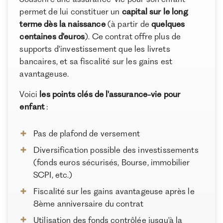
Comment effectuer des versements sur l’assurance-
permet de lui constituer un
capital sur le long
vie de son enfant ?
terme dès la naissance
(à partir de
quelques
centaines d'euros
). Ce contrat offre plus de
Comment contrôler les retraits de l’assurance-vie
supports d'investissement que les livrets
pour enfant ?
bancaires, et sa fiscalité sur les gains est
À propos de Ramify
Comment gérer une assurance-vie enfant si les
avantageuse.
parents sont séparés ?
Ramify est l’alternative digitale à la banque privée.
Pour une clientèle exigeante, nous combinons
Voici
les points clés de l'assurance-vie pour
Les alternatives à l’assurance-vie pour enfant
expertise patrimoniale, technologie et sélection
enfant
:
rigoureuse des meilleurs produits du marché, dans
Comment souscrire à une assurance-vie pour enfant
une logique de performance à long terme.
?
Pas de plafond de versement
Comment choisir la bonne assurance-vie pour enfant
Diversification possible des investissements
?
(fonds euros sécurisés, Bourse, immobilier
Conclusion
SCPI, etc.)
Fiscalité sur les gains avantageuse après le
8ème anniversaire du contrat
Utilisation des fonds contrôlée jusqu'à la