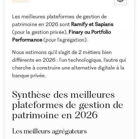
Les meilleures plateformes pour investir
Les meilleures plateformes de gestion de patrimoine
Les meilleures plateformes de gestion de
patrimoine en 2026 sont
Ramify et Sapians
Conclusion
(pour la gestion privée),
Finary ou Portfolio
Performance
(pour l'agrégation).
Nous estimons qu'il s'agit de 2 métiers bien
À propos de Ramify
différents en 2026 : l'un technologique, l'autre qui
Ramify est l’alternative digitale à la banque privée.
cherche à construire une alternative digitale à la
Pour une clientèle exigeante, nous combinons
banque privée.
expertise patrimoniale, technologie et sélection
rigoureuse des meilleurs produits du marché, dans
une logique de performance à long terme.
Synthèse des meilleures
plateformes de gestion de
patrimoine en 2026
Les meilleurs agrégateurs