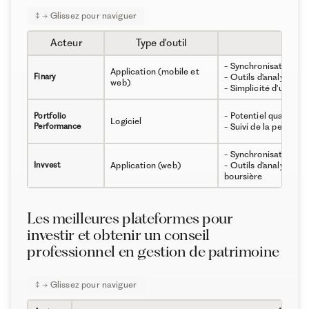
Acteur
Type d'outil
- Synchronisation à 
Application (mobile et
Finary
- Outils d'analyses i
web)
- Simplicité d'utilisat
- Potentiel quasi-illi
Portfolio
Logiciel
Performance
- Suivi de la perfor
- Synchronisation à 
Invvest
Application (web)
- Outils d'analyse fin
boursière
Les meilleures plateformes pour
investir et obtenir un conseil
professionnel en gestion de patrimoine