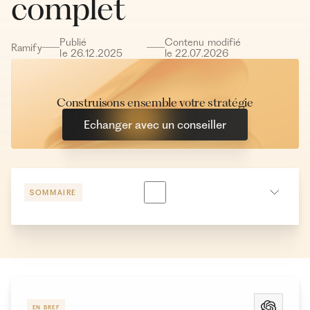
complet
Publié
Contenu modifié
Ramify
le
26
.
12
.
2025
le
22
.
07
.
2026
Construisons ensemble votre stratégie
Echanger avec un conseiller
SOMMAIRE
Comprendre quels sont vos besoins
Nos critères pour sélectionner les meilleures
plateformes
Les meilleurs agrégateurs de patrimoine
EN BREF