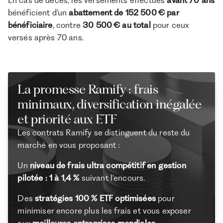
En cas de décès, les versements effectués
avant 70 ans
bénéficient d’un
abattement de 152 500 € par
bénéficiaire
, contre
30 500 € au total
pour ceux
versés après 70 ans.
La promesse Ramify : frais
minimaux, diversification inégalée
et priorité aux ETF
Les contrats Ramify se distinguent du reste du
marché en vous proposant :
Un
niveau de frais ultra compétitif en gestion
pilotée : 1 à 1,4 %
suivant l'encours.
Des
stratégies 100 % ETF optimisées
pour
minimiser encore plus les frais et vous exposer
aux
meilleures entreprises mondiales
.