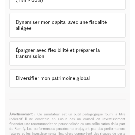
(TMI > 30%)
Dynamiser mon capital avec une fiscalité
allégée
Épargner avec flexibilité et préparer la
transmission
Diversifier mon patrimoine global
Avertissement :
Ce simulateur est un outil pédagogique fourni à titre
indicatif. Il ne constitue en aucun cas un conseil en investissement
financier, une recommandation personnalisée ou une sollicitation de la part
de Ramify. Les performances passées ne préjugent pas des performances
futures et les investissements financiers comportent des risques de perte