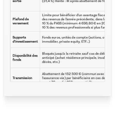
sortie
(31,4 %) Rente : IR après abattement de 10 %
Limite pour bénéficier d'un avantage fiscal : 10 
Plafond de
des revenus de l'année précédente, dans la limit
versement
10 % du PASS (minimum 4 636,80 € en 2025), o
10 % des revenus professionnels si plus favorabl
Supports
Fonds euros, unités de compte (actions, obligati
d'investissement
immobilier, private equity, ETF…)
Bloqués jusqu'à la retraite sauf cas de déblocag
Disponibilité des
anticipé (achat résidence principale, invalidité,
fonds
décès, etc.)
Abattement de 152 500 € (commun avec
Transmission
l'assurance-vie) par bénéficiaire en cas de décès
avant 70 ans (si PER assurantiel)
Frais d'entrée, de gestion et d'arbitrage variables
Frais
selon les contrats (souvent entre 1 % et 2 %)
Réduction immédiate d'impôt, souplesse à la sor