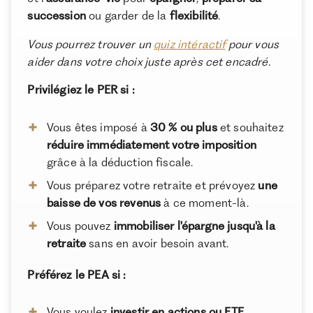
succession
ou garder de la
flexibilité
.
À propos de Ramify
Vous pourrez trouver un
quiz intéractif
pour vous
Ramify est l’alternative digitale à la banque privée.
aider dans votre choix juste après cet encadré.
Pour une clientèle exigeante, nous combinons
expertise patrimoniale, technologie et sélection
Privilégiez le PER si :
rigoureuse des meilleurs produits du marché, dans
une logique de performance à long terme.
Vous êtes imposé à
30 % ou plus
et souhaitez
réduire immédiatement votre imposition
grâce à la déduction fiscale.
Vous préparez votre retraite et prévoyez
une
baisse de vos revenus
à ce moment-là.
Vous pouvez
immobiliser l'épargne jusqu'à la
retraite
sans en avoir besoin avant.
Préférez le PEA si :
Vous voulez
investir en actions ou ETF