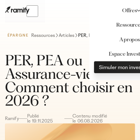
Offres
Ressourc
Ressources
Articles
PER, PEA ou Assurance-vie : Comment choisir en 2026 ?
ÉPARGNE
A propos
Espace Invest
PER, PEA ou
Simuler mon inve
Assurance-vie :
Comment choisir en
2026 ?
Publié
Contenu modifié
Ramify
le
19
.
11
.
2025
le
06
.
08
.
2026