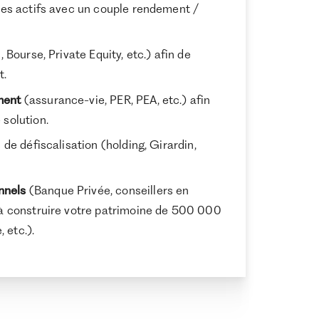
 des actifs avec un couple rendement /
limitée
5 167
1 609 286
, Bourse, Private Equity, etc.) afin de
t.
ment
(assurance-vie, PER, PEA, etc.) afin
 solution.
 de défiscalisation (holding, Girardin,
nnels
(Banque Privée, conseillers en
r à construire votre patrimoine de 500 000
 etc.).