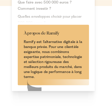
Que faire avec 500 000 euros ?
Comment investir ?
Quelles enveloppes choisir pour placer
500 000 euros ?
Nos conseils pour optimiser votre
À propos de Ramify
investissement de 500 000 euros
Ramify est l’alternative digitale à la
Peut-on devenir rentier avec 500 000
banque privée. Pour une clientèle
exigeante, nous combinons
euros ?
expertise patrimoniale, technologie
Conclusion
et sélection rigoureuse des
meilleurs produits du marché, dans
une logique de performance à long
terme.