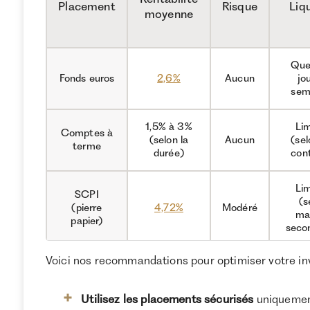
Placement
Risque
Liq
moyenne
Que
Fonds euros
2,6%
Aucun
jo
sem
1,5% à 3%
Li
Comptes à
(selon la
Aucun
(sel
terme
durée)
con
Li
SCPI
(s
(pierre
4,72%
Modéré
ma
papier)
seco
Voici nos recommandations pour optimiser votre i
Actions
8,73%
monde
(TRI depuis
Élevé
Immé
(MSCI
1988)
Utilisez les placements sécurisés
uniquement
World)