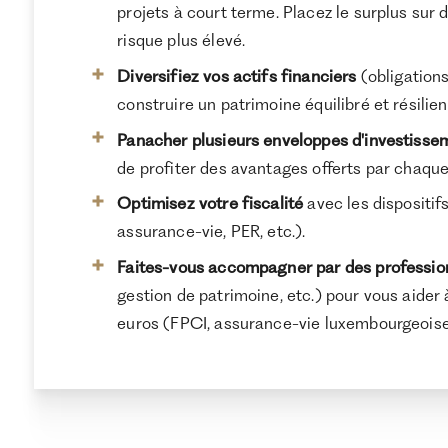
projets à court terme. Placez le surplus sur
risque plus élevé.
Private
12,4%
Très
Très 
Equity
(TRI 10 ans)
élevé
Diversifiez vos actifs financiers
(obligations
construire un patrimoine équilibré et résilien
Panacher plusieurs enveloppes d'investisse
de profiter des avantages offerts par chaque
Optimisez votre fiscalité
avec les dispositifs
assurance-vie, PER, etc.).
Faites-vous accompagner par des professio
gestion de patrimoine, etc.) pour vous aide
euros (FPCI, assurance-vie luxembourgeoise,