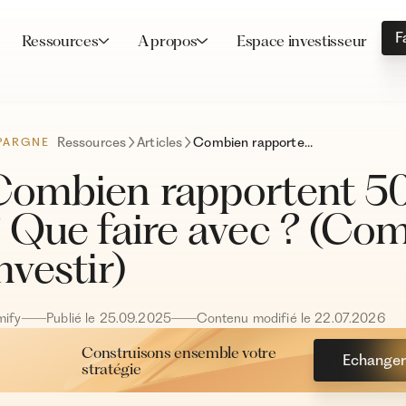
F
Ressources
A propos
Espace investisseur
Ressources
Articles
Combien rapportent 500 000 euros placés ? Que faire avec ? (Comment placer, investir)
PARGNE
Combien rapportent 50
 Que faire avec ? (Co
nvestir)
mify
Publié le
25
.
09
.
2025
Contenu modifié le
22
.
07
.
2026
Construisons ensemble votre
Echanger 
stratégie