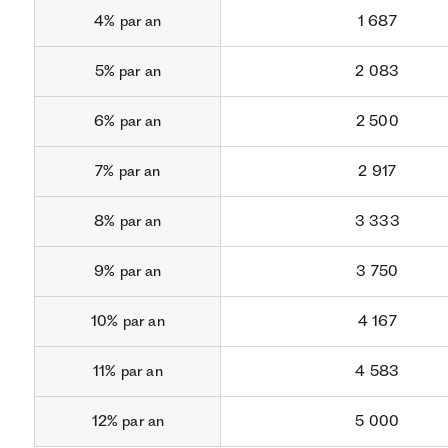
4% par an
1 687
5% par an
2 083
6% par an
2 500
7% par an
2 917
8% par an
3 333
9% par an
3 750
10% par an
4 167
11% par an
4 583
12% par an
5 000