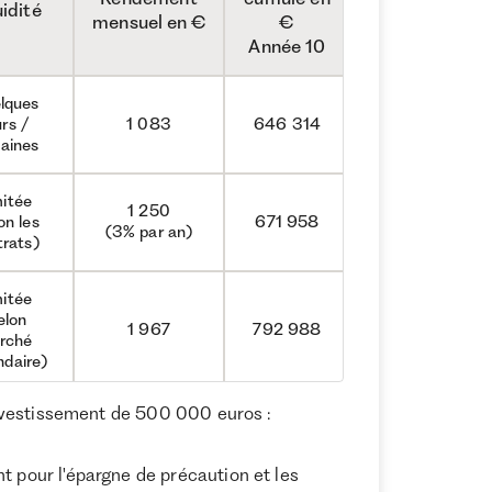
uidité
mensuel en €
€
Année 10
lques
urs /
1 083
646 314
aines
mitée
1 250
on les
671 958
(3% par an)
trats)
mitée
elon
1 967
792 988
rché
ndaire)
nvestissement de 500 000 euros :
diate
3 638
1 154 686
 pour l'épargne de précaution et les