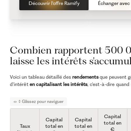
Découvrir l'offre Ramify
Échanger avec 
Combien rapportent 500 0
laisse les intérêts s'accumu
Voici un tableau détaillé des
rendements
que peuvent gé
d'intérêt
en
capitalisant les intérêts
, c'est-à-dire quand 
Capital
Capital
Capital
total en
Taux
total en
total en
€