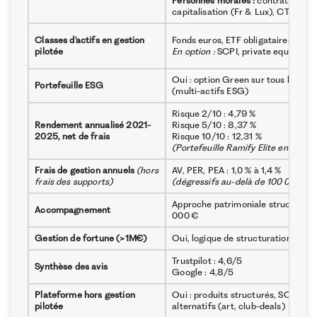
Personnes morales :
contrat de
capitalisation (Fr & Lux), CTO
Classes d'actifs en gestion
Fonds euros, ETF obligataires, ETF 
pilotée
En option :
SCPI, private equity, det
Oui : option Green sur tous les por
Portefeuille ESG
(multi-actifs ESG)
Risque 2/10 : 4,79 %
Rendement annualisé 2021-
Risque 5/10 : 8,37 %
2025, net de frais
Risque 10/10 : 12,31 %
(Portefeuille Ramify Elite en assur
Frais de gestion annuels
(hors
AV, PER, PEA : 1,0 % à 1,4 %
frais des supports)
(dégressifs au-delà de 100 000 €)
Approche patrimoniale structurée 
Accompagnement
000 €
Gestion de fortune (>1M€)
Oui, logique de structuration patri
Trustpilot : 4,6/5
Synthèse des avis
Google : 4,8/5
Plateforme hors gestion
Oui : produits structurés, SCPI, act
pilotée
alternatifs (art, club-deals)