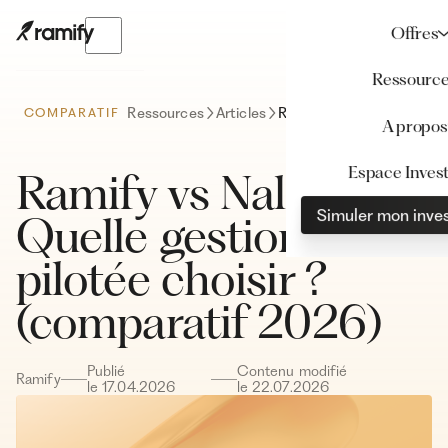
Offres
Ressourc
Ressources
Articles
Ramify vs Nalo : Quelle gestion pilotée choisir ? (comparatif 2026)
COMPARATIF
A propos
Espace Invest
Ramify vs Nalo :
Simuler mon inve
Quelle gestion
pilotée choisir ?
(comparatif 2026)
Publié
Contenu modifié
Ramify
le
17
.
04
.
2026
le
22
.
07
.
2026