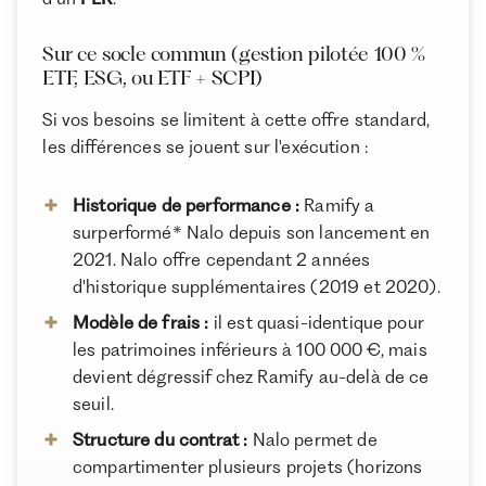
Avis clients : que disent vraiment les utilisateurs de
Ramify et Nalo ?
Sur ce socle commun (gestion pilotée 100 %
À propos de Ramify
ETF, ESG, ou ETF + SCPI)
Avis des spécialistes : que disent les experts du
Ramify est l’alternative digitale à la banque privée.
Pour une clientèle exigeante, nous combinons
marché ?
Si vos besoins se limitent à cette offre standard,
expertise patrimoniale, technologie et sélection
Services, accompagnement et gestion de fortune
les différences se jouent sur l'exécution :
rigoureuse des meilleurs produits du marché, dans
une logique de performance à long terme.
Pour quel profil choisir Ramify ou Nalo en 2026 ?
Historique de performance :
Ramify a
Conclusion
surperformé* Nalo depuis son lancement en
2021. Nalo offre cependant 2 années
d'historique supplémentaires (2019 et 2020).
Modèle de frais :
il est quasi-identique pour
les patrimoines inférieurs à 100 000 €, mais
devient dégressif chez Ramify au-delà de ce
seuil.
Structure du contrat :
Nalo permet de
compartimenter plusieurs projets (horizons