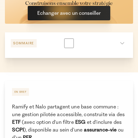
Construisons ensemble votre stratégie
Echanger avec un conseiller
SOMMAIRE
Présentation des deux acteurs : historique,
positionnement et solidité
Performances 2021-2025 : analyse à niveau de risque
équivalent
EN BREF
Les frais
Ramify et Nalo partagent une base commune :
Enveloppes disponibles : quelles structures pour vos
une gestion pilotée accessible, construite via des
besoins ?
ETF
(avec option d'un filtre
ESG
et d'inclure des
Allocation, supports et modes de gestion : quelles
SCPI
), disponible au sein d'une
assurance-vie
ou
différences concrètes entre Ramify et Nalo ?
d'un
PER
.