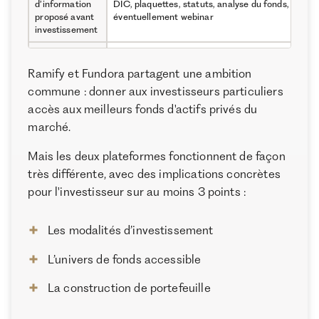
d’information
DIC, plaquettes, statuts, analyse du fonds,
proposé avant
éventuellement webinar
investissement
Nom du fonds
et du gérant
Ramify et Fundora partagent une ambition
final connu
Oui
commune : donner aux investisseurs particuliers
avant
l’investissement
accès aux meilleurs fonds d'actifs privés du
marché.
Classe d’actifs
la plus
Buyout/LBO en primaire ou en secondaire
Mais les deux plateformes fonctionnent de façon
présente
très différente, avec des implications concrètes
Autres classes
Growth, dette privée, infrastructure, Venture
pour l'investisseur sur au moins 3 points :
d’actifs privées
Capital, private equity immobilier, fonds fiscaux
proposées
Les modalités d’investissement
Possibilité
d’investir en
Assurance-vie luxembourgeoiseCTO et contrat d
private equity
L’univers de fonds accessible
capitalisation pour personnes moralesAssurance
via une
vie et PER (en gestion pilotée)
enveloppe
La construction de portefeuille
fiscale ?
Offre