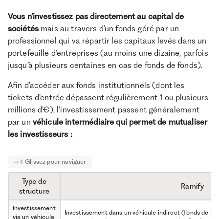
Vous n’investissez pas directement au capital de
Frais de
Sur l’engagement pendant la période d’investissemen
gestion annuels
5 ans) puis sur le montant restant investi jusqu’à la di
sociétés
mais au travers d’un fonds géré par un
calculés
du fonds
professionnel qui va répartir les capitaux levés dans un
Stratégie
Venture Capital
portefeuille d’entreprises (au moins une dizaine, parfois
jusqu’à plusieurs centaines en cas de fonds de fonds).
Portefeuille
15 sociétés
cible
Afin d’accéder aux fonds institutionnels (dont les
tickets d’entrée dépassent régulièrement 1 ou plusieurs
Taille du gérant
1,5 milliards d’€ sous gestion, créé en 2009
sous-jacent
millions d’€), l’investissement passent généralement
par un
véhicule intermédiaire qui permet de mutualiser
Secteur
Santé hors biotech
les investisseurs :
Géographie
Europe
Type de
Ramify
structure
Investissement
Investissement dans un véhicule indirect (fonds de fon
via un véhicule