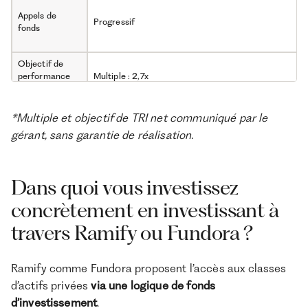
Appels de
Progressif
fonds
Objectif de
performance
Multiple : 2,7x
net (non
TRI : plus de 25 %*
garanti)*
*Multiple et objectif de TRI net communiqué par le
Horizon
10 ans (prorogeable jusqu’à 12 ans)
gérant, sans garantie de réalisation.
d’investissement
Frais de
gestion pour
Dans quoi vous investissez
Frais d’entrée : 0 %
100 000 €
Frais de gestion annuels : 1,2 %
concrètement en investissant à
investis chez
chaque acteur
travers Ramify ou Fundora ?
Frais de
Ramify comme Fundora proposent l’accès aux classes
gestion pour
Pas possible
d’actifs privées
via une logique de fonds
100 € investis
d’investissement
.