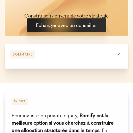
Construisons ensemble votre stratégie
Echanger avec un conseiller
SOMMAIRE
Ramify vs Fundora : quelles sont les modalités
d’investissements ?
Ramify vs Fundora : quel univers d’investissement ?
Investir en private equity via Ramify ou Fundora : des
EN BREF
implications concrètes importantes en termes de
constructions de portefeuille
Pour investir en private equity,
Ramify est la
meilleure option si vous cherchez à construire
Ramify et Fundora : historique, fondateurs et
une allocation structurée dans le temps
. En
agréments réglementaires