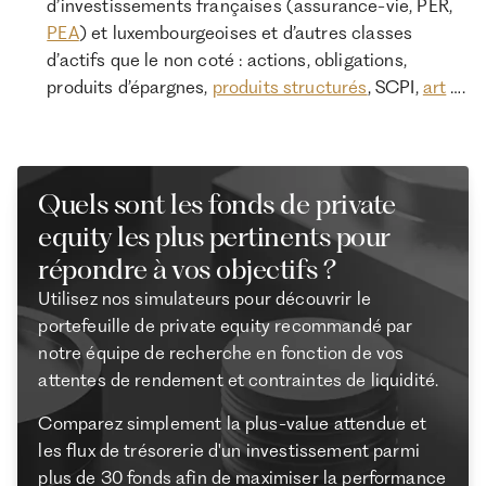
d’investissements françaises (assurance-vie, PER,
PEA
) et luxembourgeoises et d’autres classes
d’actifs que le non coté : actions, obligations,
produits d’épargnes,
produits structurés
, SCPI,
art
….
Quels sont les fonds de private
equity les plus pertinents pour
répondre à vos objectifs ?
Utilisez nos simulateurs pour découvrir le
portefeuille de private equity recommandé par
notre équipe de recherche en fonction de vos
attentes de rendement et contraintes de liquidité.
Comparez simplement la plus-value attendue et
les flux de trésorerie d'un investissement parmi
plus de 30 fonds afin de maximiser la performance