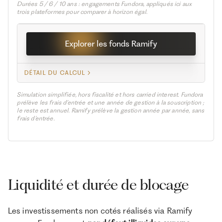
Durées 5 / 6 / 10 ans : engagements Fundora, appliqués ici aux
trois plateformes pour comparer à horizon égal.
Explorer les fonds Ramify
DÉTAIL DU CALCUL
Simulation simplifiée, hors fiscalité et hors carried interest. Fundora
prélève les frais d’entrée et une année de gestion à la souscription ;
le reste est annuel. Ramify prélève la gestion année par année, sans
frais d’entrée.
Liquidité et durée de blocage
Les investissements non cotés réalisés via Ramify