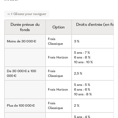
Durée prévue du
Droits d’entrée (en fonc
Option
fonds
fo
Frais
Moins de 30 000 €
3 %
Classique
5 ans : 7 %
Frais Horizon
6 ans : 8 %
10 ans : 10 %
De 30 000 € à 100
Frais
2,5 %
000 €
Classique
5 ans : 5 %
Frais Horizon
6 ans : 6 %
10 ans : 8 %
Frais
Plus de 100 000 €
2 %
Classique
5 ans : 4 %