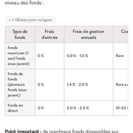
niveau des fonds :
Type de
Frais
Frais de gestion
Commi
fonds
d’entrée
annuels
Fonds
nourricier (1
0 %
0,9 % - 1,5 %
Rare
seul fonds
sous-jacent)
Fonds de
fonds
(plusieurs
0 %
1,4 % - 2,5 %
Rare sur 
fonds sous-
jacent)
Fonds en
0 %
2,0 % - 2,5 %
15-20 % à
direct
Point important :
de nombreux fonds disponibles sur