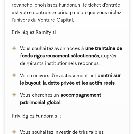
revanche, choisissez Fundora si le ticket d'entrée
Conclusion
est votre contrainte principale ou que vous ciblez
l’univers du Venture Capital.
À propos de Ramify
Privilégiez Ramify si :
Ramify est l’alternative digitale à la banque privée.
Pour une clientèle exigeante, nous combinons
Vous souhaitez avoir accès à
une trentaine de
expertise patrimoniale, technologie et sélection
rigoureuse des meilleurs produits du marché, dans
fonds rigoureusement sélectionnés
, auprès
une logique de performance à long terme.
de gérants institutionnels reconnus.
Votre univers d’investissement est
centré sur
le buyout, la dette privée et les actifs réels
.
Vous cherchez un
accompagnement
patrimonial global
.
Privilégiez Fundora si :
Vous souhaitez investir de très faibles