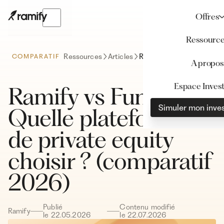
Offres
Ressourc
Ressources
Articles
Ramify vs Fundora : Quelle plateforme de private equity choisir ? (comparatif 2026)
COMPARATIF
A propos
Espace Invest
Ramify vs Fundora :
Simuler mon inve
Quelle plateforme
de private equity
choisir ? (comparatif
2026)
Publié
Contenu modifié
Ramify
le
22
.
05
.
2026
le
22
.
07
.
2026